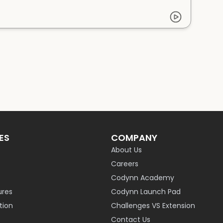
ES
COMPANY
About Us
Careers
Codynn Academy
ures
Codynn Launch Pad
ion
Challenges VS Extension
Contact Us