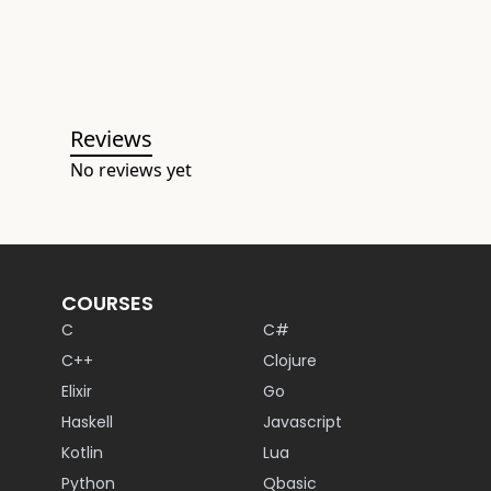
Reviews
No reviews yet
COURSES
C
C#
C++
Clojure
Elixir
Go
Haskell
Javascript
Kotlin
Lua
Python
Qbasic