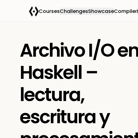
Courses
Challenges
Showcase
Compiler
Archivo I/O e
Haskell –
lectura,
escritura y