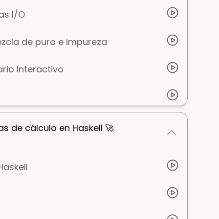
as I/O
zcla de puro e impureza
rio Interactivo
as de cálculo en Haskell 🚀
Haskell