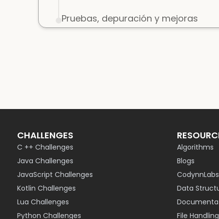
Pruebas, depuración y mejoras
CHALLENGES
RESOURC
C ++ Challenges
Algorithms
Java Challenges
Blogs
JavaScript Challenges
CodynnLabs
Kotlin Challenges
Data Struct
Lua Challenges
Documentat
Python Challenges
File Handling