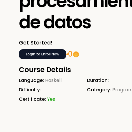
procesamien
de datos
Get Started!
0
Login to Enroll Now
Course Details
Language:
Haskell
Duration:
Difficulty:
Category:
Progra
Certificate:
Yes