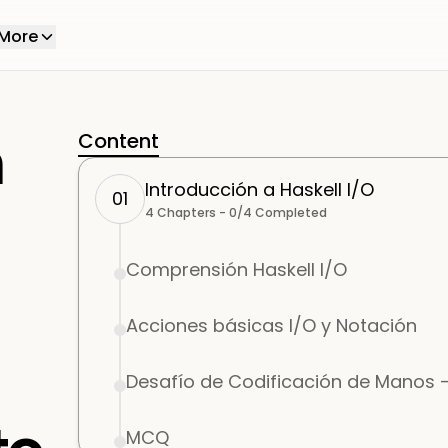
More
n
Content
Introducción a Haskell I/O
01
4
Chapters -
0
/
4
Completed
Comprensión Haskell I/O
Acciones básicas I/O y Notación
Desafío de Codificación de Manos 
MCQ