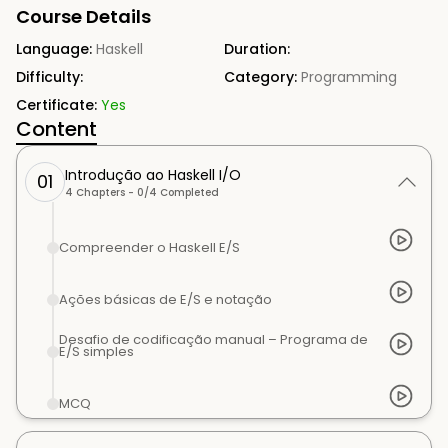
Course Details
Language:
Haskell
Duration:
Difficulty:
Category:
Programming
Certificate:
Yes
Content
Introdução ao Haskell I/O
01
4
Chapters -
0
/
4
Completed
Compreender o Haskell E/S
Ações básicas de E/S e notação
Desafio de codificação manual – Programa de
E/S simples
MCQ