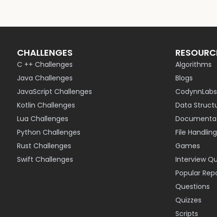
CHALLENGES
RESOURC
C ++ Challenges
Algorithms
Java Challenges
Blogs
JavaScript Challenges
CodynnLabs
Kotlin Challenges
Data Struct
Lua Challenges
Documentat
Python Challenges
File Handling
Rust Challenges
Games
Swift Challenges
Interview Q
Popular Rep
Questions
Quizzes
Scripts