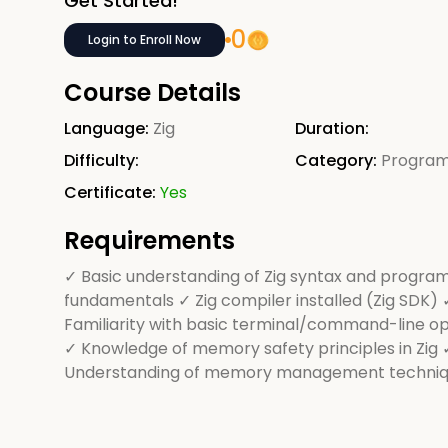
Get Started!
0
Login to Enroll Now
Course Details
Language:
Zig
Duration:
Difficulty:
Category:
Progra
Certificate:
Yes
Requirements
✓ Basic understanding of Zig syntax and progr
fundamentals ✓ Zig compiler installed (Zig SDK) 
Familiarity with basic terminal/command-line o
✓ Knowledge of memory safety principles in Zig 
Understanding of memory management techniqu