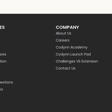
ES
COMPANY
About Us
Careers
Codynn Academy
ures
Codynn Launch Pad
ion
Challenges VS Extension
Contact Us
uestions
os