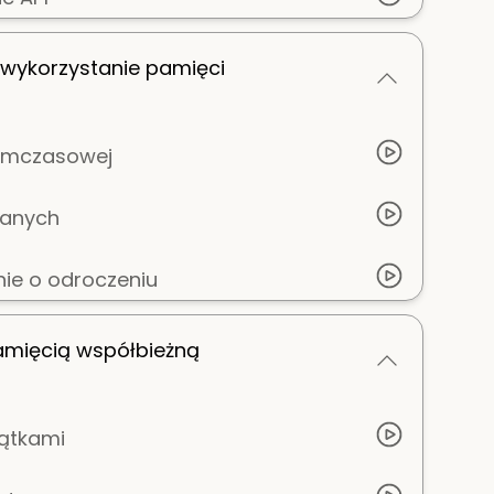
 wykorzystanie pamięci
tymczasowej
danych
ie o odroczeniu
amięcią współbieżną
ątkami