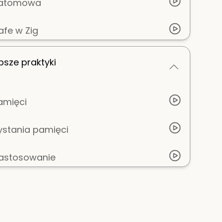
ć atomowa
fe w Zig
psze praktyki
amięci
zystania pamięci
zastosowanie