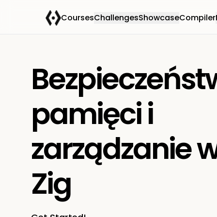
Courses
Challenges
Showcase
Compiler
Bezpieczeńst
pamięci i
zarządzanie 
Zig