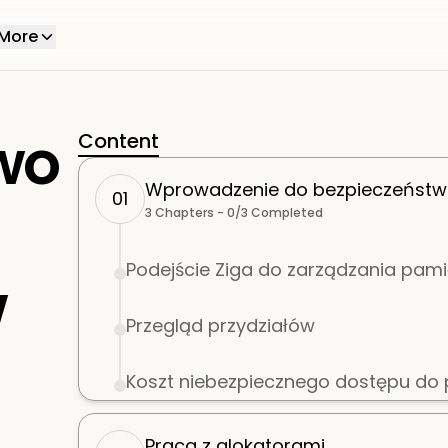
More
wo
Content
Wprowadzenie do bezpieczeństwa
01
3
Chapters -
0
/
3
Completed
Podejście Ziga do zarządzania pami
w
Przegląd przydziałów
Koszt niebezpiecznego dostępu do 
Praca z alokatorami