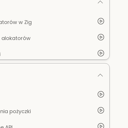
atorów w Zig
h alokatorów
i
nia pożyczki
e API