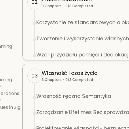
02
3
Chapters -
0
/
3
Completed
Korzystanie ze standardowych alok
Tworzenie i wykorzystanie własnyc
mming
Wzór przydziału pamięci i dealokacj
Własność i czas życia
03
amming
3
Chapters -
0
/
3
Completed
✓
perations
Własność ręczna Semantyka
✓
es in Zig
Zarządzanie Lifetimes Bez sprawdza
Projektowanie własności- bezpieczn