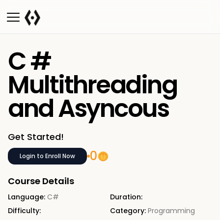
C #
Multithreading
and Asyncous
Get Started!
0
Login to Enroll Now
Course Details
Language:
C#
Duration:
Difficulty:
Category:
Programming