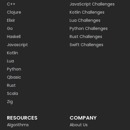
C++
JavaScript Challenges
Clojure
Kotlin Challenges
Elixir
Lua Challenges
Go
Python Challenges
Haskell
Rust Challenges
Javascript
Swift Challenges
Kotlin
Lua
Python
Qbasic
Rust
Scala
Zig
RESOURCES
COMPANY
Algorithms
About Us