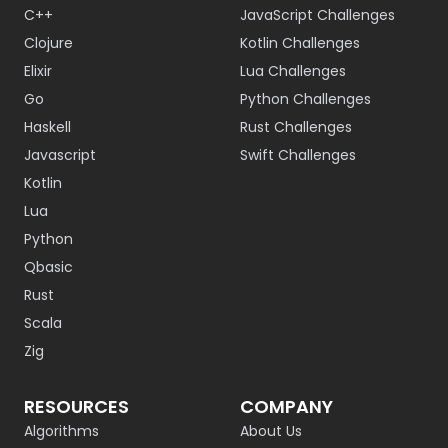
C++
JavaScript Challenges
Clojure
Kotlin Challenges
Elixir
Lua Challenges
Go
Python Challenges
Haskell
Rust Challenges
Javascript
Swift Challenges
Kotlin
Lua
Python
Qbasic
Rust
Scala
Zig
RESOURCES
COMPANY
Algorithms
About Us