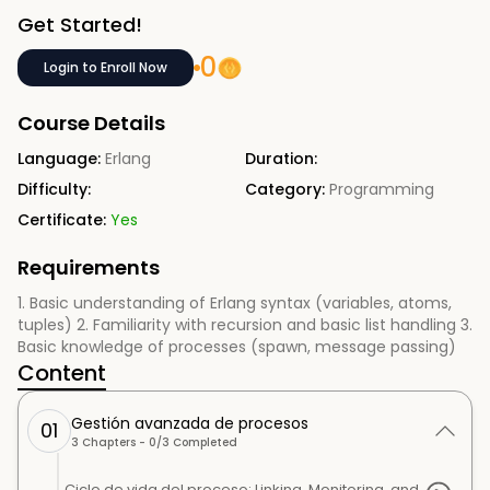
Get Started!
0
Login to Enroll Now
Course Details
Language:
Erlang
Duration:
Difficulty:
Category:
Programming
Certificate:
Yes
Requirements
1. Basic understanding of Erlang syntax (variables, atoms,
tuples) 2. Familiarity with recursion and basic list handling 3.
Basic knowledge of processes (spawn, message passing)
Content
Gestión avanzada de procesos
01
3
Chapters -
0
/
3
Completed
Ciclo de vida del proceso: Linking, Monitoring, and