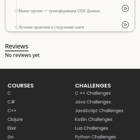
Мини-проект — трансформация CSV Данные
Лучшие практики и следующие шаги
Reviews
No reviews yet
COURSES
CHALLENGES
C
C ++ Challenges
C#
Java Challenges
C++
JavaScript Challenges
Clojure
Kotlin Challenges
Elixir
Lua Challenges
Go
Python Challenges