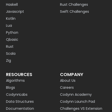
Haskell
Rust Challenges
Javascript
Swift Challenges
Kotlin
Lua
Python
Qbasic
Rust
Scala
Zig
RESOURCES
COMPANY
Algorithms
About Us
Blogs
Careers
CodynnLabs
Codynn Academy
Data Structures
Codynn Launch Pad
Documentation
Challenges VS Extension