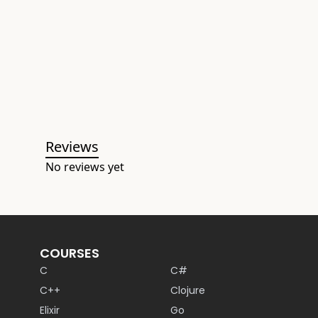
Reviews
No reviews yet
COURSES
C
C#
C++
Clojure
Elixir
Go