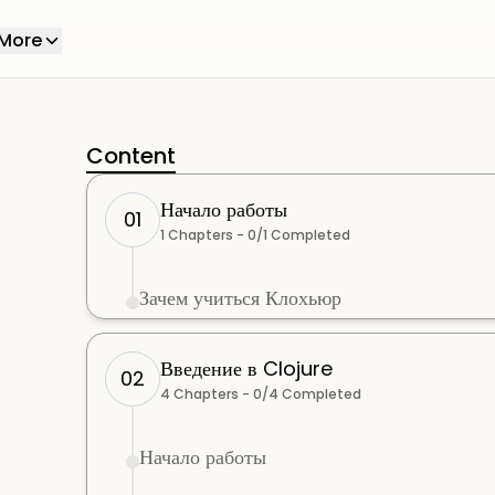
More
Content
Начало работы
01
1
Chapters -
0
/
1
Completed
Зачем учиться Клохьюр
Введение в Clojure
02
4
Chapters -
0
/
4
Completed
Начало работы