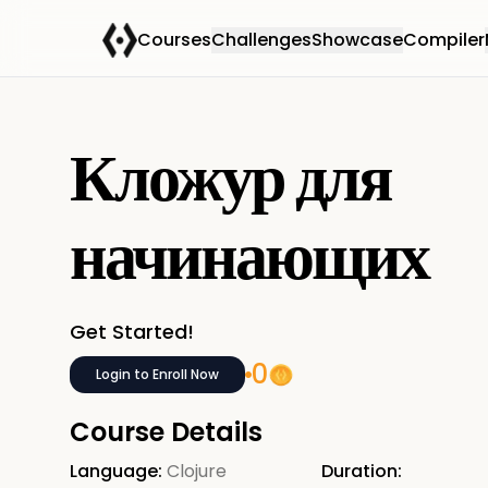
Courses
Challenges
Showcase
Compiler
Кложур для
начинающих
Get Started!
0
Login to Enroll Now
Course Details
Language:
Clojure
Duration: