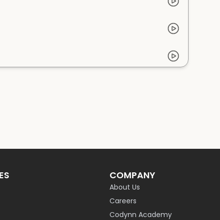
ES
COMPANY
About Us
Careers
Codynn Academy