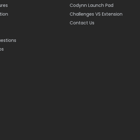
ures
Codynn Launch Pad
ion
Challenges VS Extension
Contact Us
uestions
os