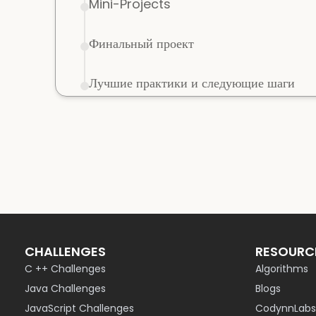
Mini-Projects
Финальный проект
Лучшие практики и следующие шаги
CHALLENGES
RESOURC
C ++ Challenges
Algorithms
Java Challenges
Blogs
JavaScript Challenges
CodynnLabs