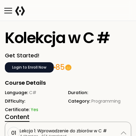
Kolekcja w C #
Get Started!
85
Login to Enroll Now
Course Details
Language:
C#
Duration:
Difficulty:
Category:
Programming
Certificate:
Yes
Content
Lekcja 1: Wprowadzenie do zbiorów w C #
01