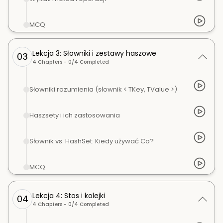
MCQ
Lekcja 3: Słowniki i zestawy haszowe
03
4
Chapters -
0
/
4
Completed
Słowniki rozumienia (słownik < TKey, TValue >)
Haszsety i ich zastosowania
Słownik vs. HashSet: Kiedy używać Co?
MCQ
Lekcja 4: Stos i kolejki
04
4
Chapters -
0
/
4
Completed