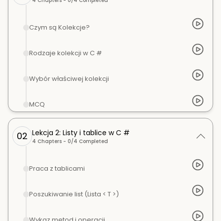
4
Chapters -
0
/
4
Completed
Czym są Kolekcje?
Rodzaje kolekcji w C #
Wybór właściwej kolekcji
MCQ
Lekcja 2: Listy i tablice w C #
02
4
Chapters -
0
/
4
Completed
Praca z tablicami
Poszukiwanie list (Lista < T >)
Wykaz metod i operacji