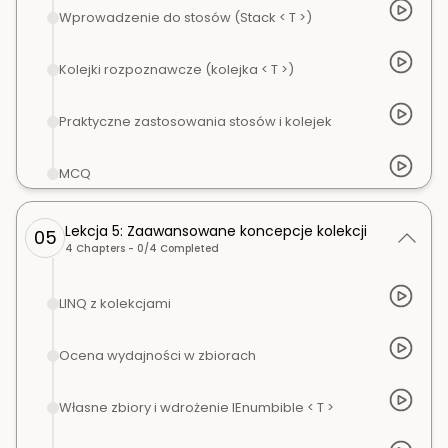
Wprowadzenie do stosów (Stack < T >)
Kolejki rozpoznawcze (kolejka < T >)
Praktyczne zastosowania stosów i kolejek
MCQ
Lekcja 5: Zaawansowane koncepcje kolekcji
05
4
Chapters -
0
/
4
Completed
LINQ z kolekcjami
Ocena wydajności w zbiorach
Własne zbiory i wdrożenie IEnumbible < T >