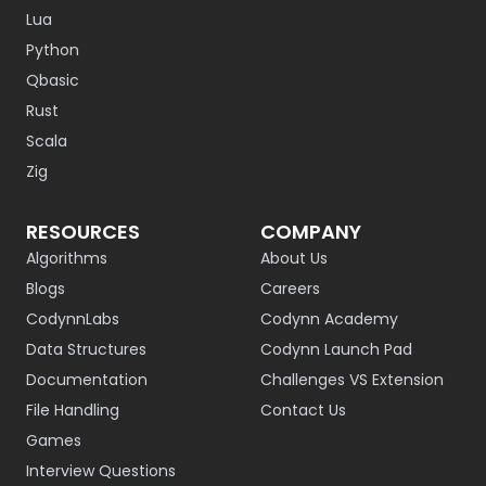
Lua
Python
Qbasic
Rust
Scala
Zig
RESOURCES
COMPANY
Algorithms
About Us
Blogs
Careers
CodynnLabs
Codynn Academy
Data Structures
Codynn Launch Pad
Documentation
Challenges VS Extension
File Handling
Contact Us
Games
Interview Questions