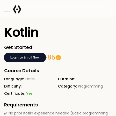
Kotlin
Get Started!
85
Login to Enroll Now
Course Details
Language:
Kotlin
Duration:
Difficulty:
Category:
Programming
Certificate:
Yes
Requirements
✔️ No prior Kotlin experience needed (Basic programming