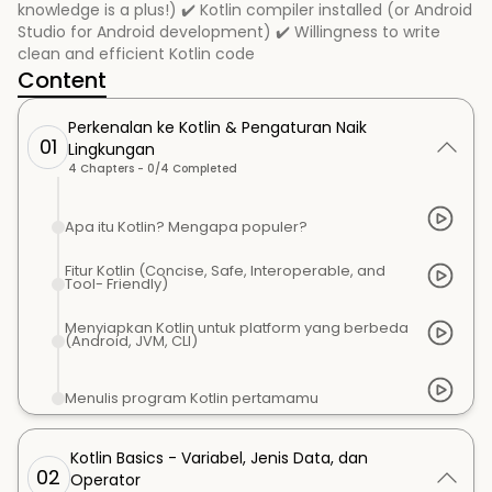
knowledge is a plus!) ✔️ Kotlin compiler installed (or Android
Studio for Android development) ✔️ Willingness to write
clean and efficient Kotlin code
Content
Perkenalan ke Kotlin & Pengaturan Naik
01
Lingkungan
4
Chapters -
0
/
4
Completed
Apa itu Kotlin? Mengapa populer?
Fitur Kotlin (Concise, Safe, Interoperable, and
Tool- Friendly)
Menyiapkan Kotlin untuk platform yang berbeda
(Android, JVM, CLI)
Menulis program Kotlin pertamamu
Kotlin Basics - Variabel, Jenis Data, dan
02
Operator