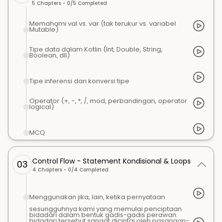
5
Chapters -
0
/
5
Completed
Memahami val vs. var (tak terukur vs. variabel
Mutable)
Tipe data dalam Kotlin (Int, Double, String,
Boolean, dll)
Tipe inferensi dan konversi tipe
Operator (+, -, *, /, mod, perbandingan, operator
logical)
MCQ
Control Flow - Statement Kondisional & Loops
03
4
Chapters -
0
/
4
Completed
Menggunakan jika, lain, ketika pernyataan
sesungguhnya kami yang memulai penciptaan
bidadari dalam bentuk gadis-gadis perawan.
bidadari tersebut sangat dicintai oleh pasangan-