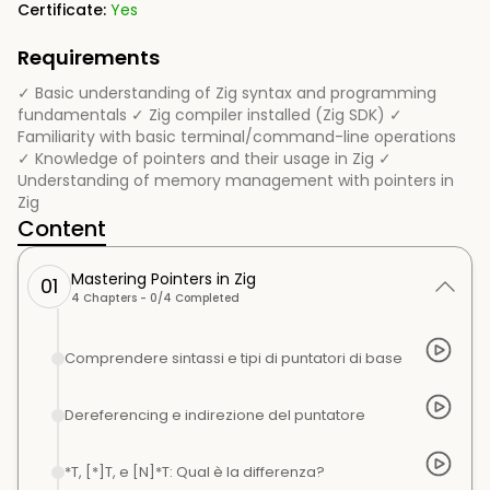
Certificate:
Yes
Requirements
✓ Basic understanding of Zig syntax and programming
fundamentals ✓ Zig compiler installed (Zig SDK) ✓
Familiarity with basic terminal/command-line operations
✓ Knowledge of pointers and their usage in Zig ✓
Understanding of memory management with pointers in
Zig
Content
Mastering Pointers in Zig
01
4
Chapters -
0
/
4
Completed
Comprendere sintassi e tipi di puntatori di base
Dereferencing e indirezione del puntatore
*T, [*]T, e [N]*T: Qual è la differenza?