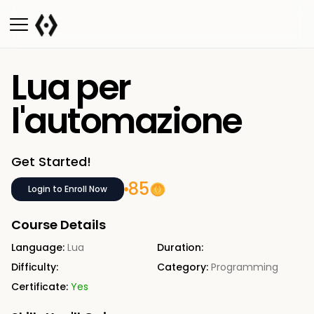
Lua per
l'automazione
Get Started!
85
Login to Enroll Now
Course Details
Language:
Lua
Duration:
Difficulty:
Category:
Programming
Certificate:
Yes