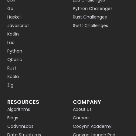
Elixir
Lua Challenges
Go
Python Challenges
Haskell
Rust Challenges
Javascript
Swift Challenges
Kotlin
Lua
Python
Qbasic
Rust
Scala
Zig
RESOURCES
COMPANY
Algorithms
About Us
Blogs
Careers
CodynnLabs
Codynn Academy
Data Structures
Codynn Launch Pad