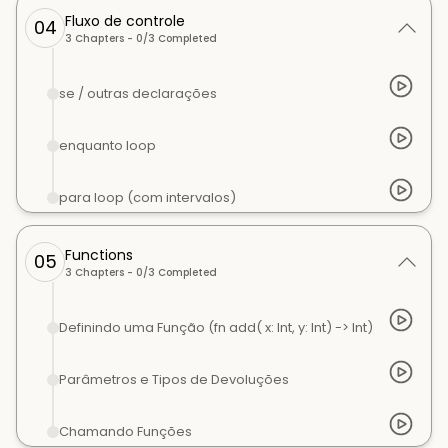
Fluxo de controle
04
3
Chapters -
0
/
3
Completed
se / outras declarações
enquanto loop
para loop (com intervalos)
Functions
05
3
Chapters -
0
/
3
Completed
Definindo uma Função (fn add( x: Int, y: Int) -> Int)
Parâmetros e Tipos de Devoluções
Chamando Funções