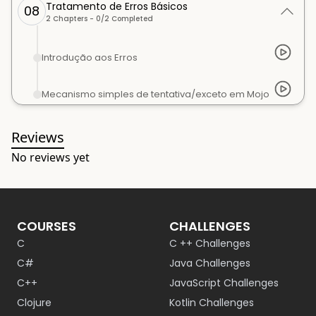
Tratamento de Erros Básicos
08
2
Chapters -
0
/
2
Completed
Introdução aos Erros
Mecanismo simples de tentativa/exceto em Mojo
Reviews
No reviews yet
COURSES
CHALLENGES
C
C ++ Challenges
C#
Java Challenges
C++
JavaScript Challenges
Clojure
Kotlin Challenges