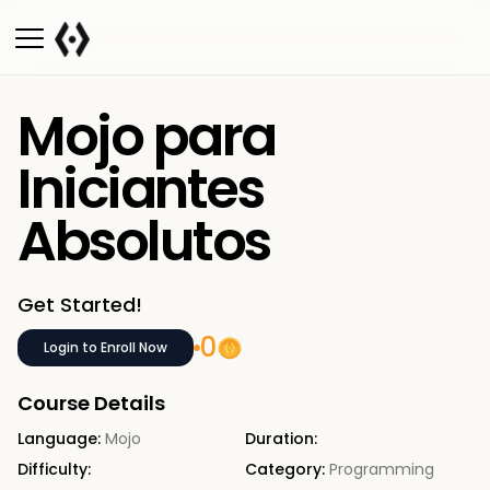
Mojo para
Iniciantes
Absolutos
Get Started!
0
Login to Enroll Now
Course Details
Language:
Mojo
Duration:
Difficulty:
Category:
Programming