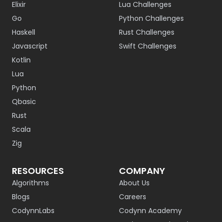
Elixir
Lua Challenges
Go
Python Challenges
Haskell
Rust Challenges
Javascript
Swift Challenges
Kotlin
Lua
Python
Qbasic
Rust
Scala
Zig
RESOURCES
COMPANY
Algorithms
About Us
Blogs
Careers
CodynnLabs
Codynn Academy