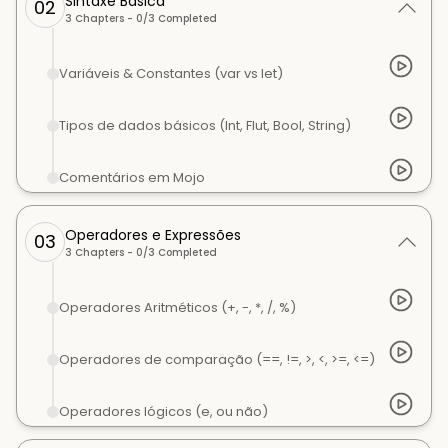
Sintaxe Básica
02
3
Chapters -
0
/
3
Completed
Variáveis & Constantes (var vs let)
Tipos de dados básicos (Int, Flut, Bool, String)
Comentários em Mojo
Operadores e Expressões
03
3
Chapters -
0
/
3
Completed
Operadores Aritméticos (+, -, *, /, %)
Operadores de comparação (==, !=, >, <, >=, <=)
Operadores lógicos (e, ou não)