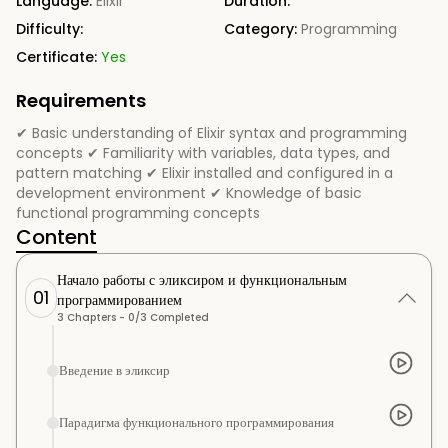
Language:
Elixir
Duration:
Difficulty:
Category:
Programming
Certificate:
Yes
Requirements
✔ Basic understanding of Elixir syntax and programming
concepts ✔ Familiarity with variables, data types, and
pattern matching ✔ Elixir installed and configured in a
development environment ✔ Knowledge of basic
functional programming concepts
Content
Начало работы с эликсиром и функциональным
01
программированием
3
Chapters -
0
/
3
Completed
Введение в эликсир
Парадигма функционального программирования