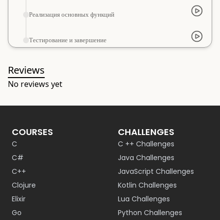
Реализация основных функций
Тестирование и завершение
Reviews
No reviews yet
COURSES
CHALLENGES
C
C ++ Challenges
C#
Java Challenges
C++
JavaScript Challenges
Clojure
Kotlin Challenges
Elixir
Lua Challenges
Go
Python Challenges