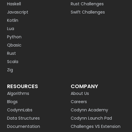
Haskell
Rust Challenges
Javascript
Swift Challenges
Kotlin
Lua
Python
Qbasic
Rust
Scala
Zig
RESOURCES
COMPANY
Algorithms
About Us
Blogs
Careers
CodynnLabs
Codynn Academy
Data Structures
Codynn Launch Pad
Documentation
Challenges VS Extension