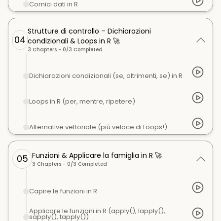
Cornici dati in R
Strutture di controllo – Dichiarazioni
04
condizionali & Loops in R 🚀
3
Chapters -
0
/
3
Completed
Dichiarazioni condizionali (se, altrimenti, se) in R
Loops in R (per, mentre, ripetere)
Alternative vettoriate (più veloce di Loops!)
Funzioni & Applicare la famiglia in R 🚀
05
3
Chapters -
0
/
3
Completed
Capire le funzioni in R
Applicare le funzioni in R (apply(), lapply(),
sapply(), tapply())