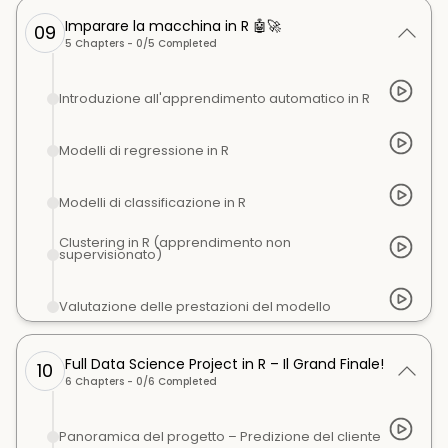
Imparare la macchina in R 🤖🚀
09
5
Chapters -
0
/
5
Completed
Introduzione all'apprendimento automatico in R
Modelli di regressione in R
Modelli di classificazione in R
Clustering in R (apprendimento non
supervisionato)
Valutazione delle prestazioni del modello
Full Data Science Project in R – Il Grand Finale!
10
6
Chapters -
0
/
6
Completed
Panoramica del progetto – Predizione del cliente