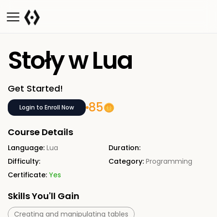
Stoły w Lua
Get Started!
85
Login to Enroll Now
Course Details
Language:
Lua
Duration:
Difficulty:
Category:
Programming
Certificate:
Yes
Skills You'll Gain
Creating and manipulating tables