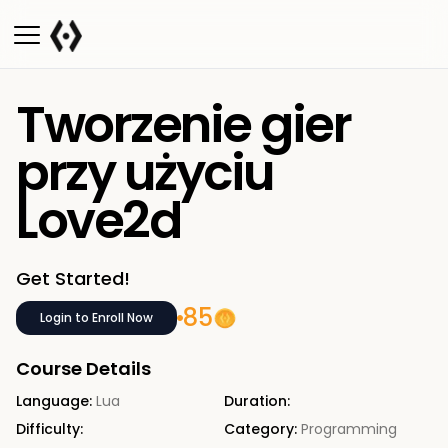
Tworzenie gier
przy użyciu
Love2d
Get Started!
85
Login to Enroll Now
Course Details
Language:
Lua
Duration:
Difficulty:
Category:
Programming