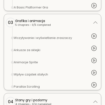
A Basic Platformer Gra
Grafika i animacja
03
5
Chapters -
0
/
5
Completed
Wczytywanie i wyświetlanie zraszaczy
Arkusze ze sklejki
Animacje Sprite
Wpływ cząstek stałych
Parallax Scrolling
Stany gry i poziomy
04
4
Chapters -
0
/
4
Completed