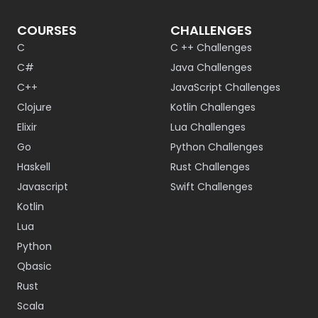
COURSES
CHALLENGES
C
C ++ Challenges
C#
Java Challenges
C++
JavaScript Challenges
Clojure
Kotlin Challenges
Elixir
Lua Challenges
Go
Python Challenges
Haskell
Rust Challenges
Javascript
Swift Challenges
Kotlin
Lua
Python
Qbasic
Rust
Scala