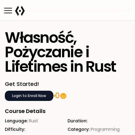
Własność,
Pożyczanie i
Lifetimes in Rust
Get Started!
0
Login to Enroll Now
Course Details
Language:
Rust
Duration:
Difficulty:
Category:
Programming