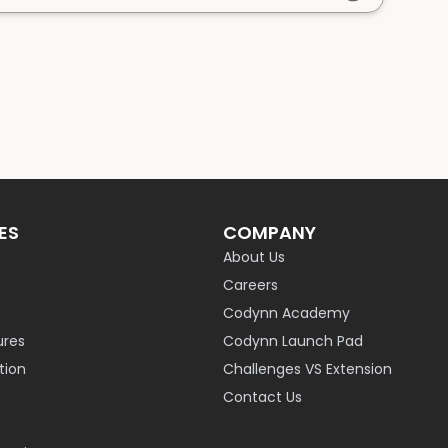
ES
COMPANY
About Us
Careers
Codynn Academy
ures
Codynn Launch Pad
ion
Challenges VS Extension
Contact Us