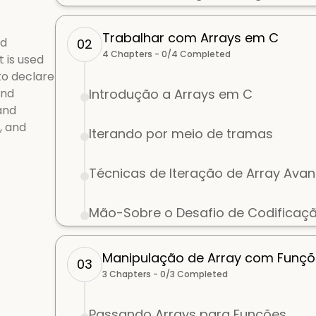
Trabalhar com Arrays em C
nd
02
4
Chapters -
0
/
4
Completed
 is used
 to declare
and
Introdução a Arrays em C
and
, and
Iterando por meio de tramas
Técnicas de Iteração de Array Ava
Mão-Sobre o Desafio de Codificaç
Manipulação de Array com Funç
03
3
Chapters -
0
/
3
Completed
Passando Arrays para Funções