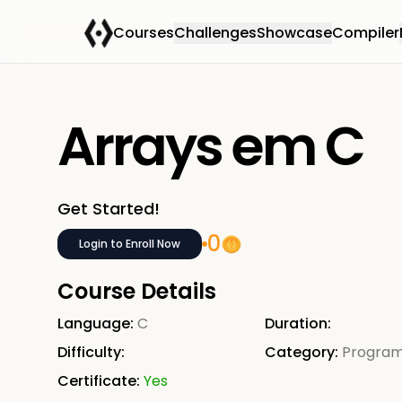
Courses
Challenges
Showcase
Compiler
Arrays em C
Get Started!
0
Login to Enroll Now
Course Details
Language:
C
Duration:
Difficulty:
Category:
Progra
Certificate:
Yes