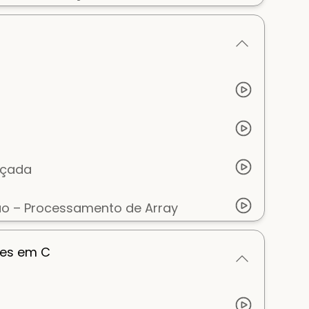
nçada
ão – Processamento de Array
ões em C