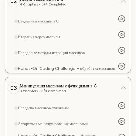
02
4
Chapters -
0
/
4
Completed
Введение в массивы в C
Итерация через массивы
Передовые методы итерации массивов
Hands-On Coding Challenge – обработка массивов
Манипуляция массивом с функциями в C
03
3
Chapters -
0
/
3
Completed
Передача массивов функциям
Алгоритмы манипулирования массивами
Hands-On Coding Challenge — функция