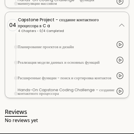
манипуляции массивом
Capstone Project - создание контактного
04
процессора в C a
4
Chapters -
0
/
4
Completed
Планирование проектов и дизайн
Реализация модели данных и основных функций
Расширенные функции - поиск и сортировка контактов
Hands-On Capstone Coding Challenge – создание
контактного процессора
Reviews
No reviews yet