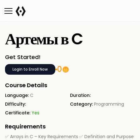
Артемы в C
Get Started!
0
Login to Enroll Now
Course Details
Language:
C
Duration:
Difficulty:
Category:
Programming
Certificate:
Yes
Requirements
✅ Arrays in C – Key Requirements ✅ Definition and Purpose