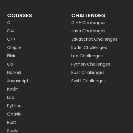
COURSES
CHALLENGES
C
C ++ Challenges
C#
Java Challenges
C++
JavaScript Challenges
Clojure
Kotlin Challenges
Elixir
Lua Challenges
Go
Python Challenges
Haskell
Rust Challenges
Javascript
Swift Challenges
Kotlin
Lua
Python
Qbasic
Rust
Scala