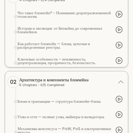
4
Chapters -
0
/
4
Completed
Что такое блокчейн? - Понимание децентрализованной
технологии.
История и эволюция: от Биткойна до современных
блокчейнов.
Как работает блокчейн — блоки, цепочки и
распределенные реестры.
Ключевые особенности – неизменность,
децентрализация, прозрачность, безопасность.
Архитектура и компоненты блокчейна
02
5
Chapters -
0
/
5
Completed
Блоки и транзакции — структура блокчейн-блока.
Узлы и сети — полные узлы, майнеры и валидаторы.
Механизмы консенсуса — PoW, PoS и альтернативные
методы.