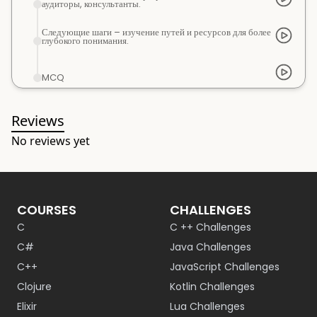
аудиторы, консультанты.
Следующие шаги – изучение путей и ресурсов для более
глубокого понимания.
MCQ
Reviews
No reviews yet
COURSES
CHALLENGES
C
C ++ Challenges
C#
Java Challenges
C++
JavaScript Challenges
Clojure
Kotlin Challenges
Elixir
Lua Challenges