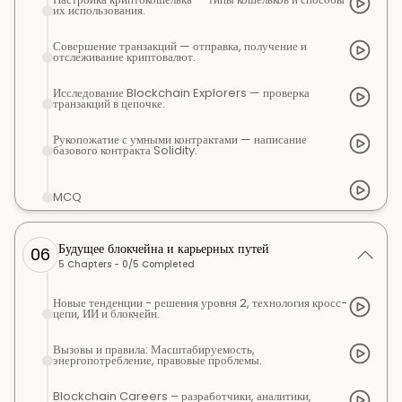
их использования.
Совершение транзакций — отправка, получение и
отслеживание криптовалют.
Исследование Blockchain Explorers — проверка
транзакций в цепочке.
Рукопожатие с умными контрактами — написание
базового контракта Solidity.
MCQ
Будущее блокчейна и карьерных путей
06
5
Chapters -
0
/
5
Completed
Новые тенденции - решения уровня 2, технология кросс-
цепи, ИИ и блокчейн.
Вызовы и правила: Масштабируемость,
энергопотребление, правовые проблемы.
Blockchain Careers – разработчики, аналитики,