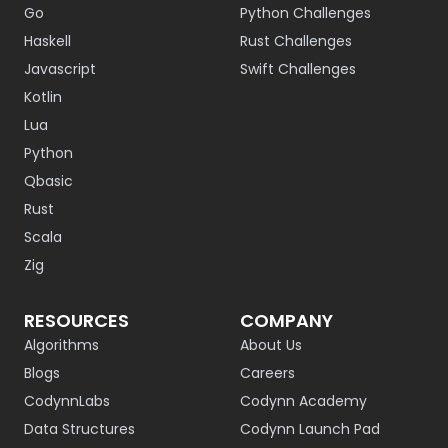
Go
Python Challenges
Haskell
Rust Challenges
Javascript
Swift Challenges
Kotlin
Lua
Python
Qbasic
Rust
Scala
Zig
RESOURCES
COMPANY
Algorithms
About Us
Blogs
Careers
CodynnLabs
Codynn Academy
Data Structures
Codynn Launch Pad