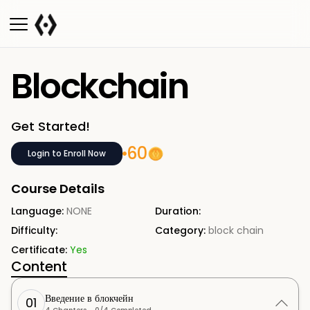
Blockchain
Get Started!
60
Login to Enroll Now
Course Details
Language:
NONE
Duration:
Difficulty:
Category:
block chain
Certificate:
Yes
Content
Введение в блокчейн
01