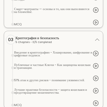
Смарт-контракты — основы и то, как они выполняются
на блокчейне.
MCQ
Криптография и безопасность
03
5
Chapters -
0
/
5
Completed
Введение в криптографию - Хэширование, шифрование и
цифровые подписи.
Публичные и частные Ключи - Как защищены кошельки
и транзакции.
51% атак и других рисков - понимание уязвимостей.
Лучшие практики безопасности - защита кошельков и
предотвращение мошенничества.
MCQ