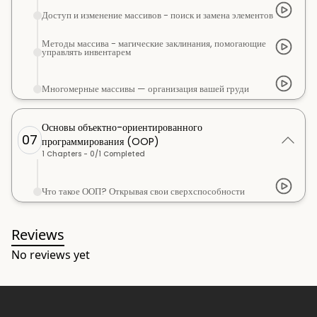
Доступ и изменение массивов - поиск и замена элементов
Методы массива - магические заклинания, помогающие
управлять инвентарем
Многомерные массивы — организация вашей груди
Основы объектно-ориентированного
07
программирования (OOP)
1
Chapters -
0
/
1
Completed
Что такое ООП? Открывая свои сверхспособности
Reviews
No reviews yet