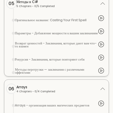
Методы в C#
05
5
Chapters -
0
/
5
Completed
Оригинальное название: Casting Your First Spell
Параметры - Добавление мощности к вашим заклинаниям
Возврат ценностей - Заклинания, которые дают вам что-
то взамен
Рекурсия - Заклинания, которые повторяют себя
Методы перегрузки — заклинания с различными
эффектами
Arrays
06
4
Chapters -
0
/
4
Completed
Arrays - организация ваших магических предметов