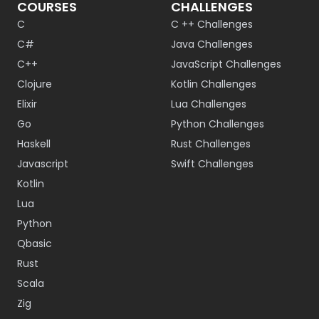
COURSES
CHALLENGES
C
C ++ Challenges
C#
Java Challenges
C++
JavaScript Challenges
Clojure
Kotlin Challenges
Elixir
Lua Challenges
Go
Python Challenges
Haskell
Rust Challenges
Javascript
Swift Challenges
Kotlin
Lua
Python
Qbasic
Rust
Scala
Zig