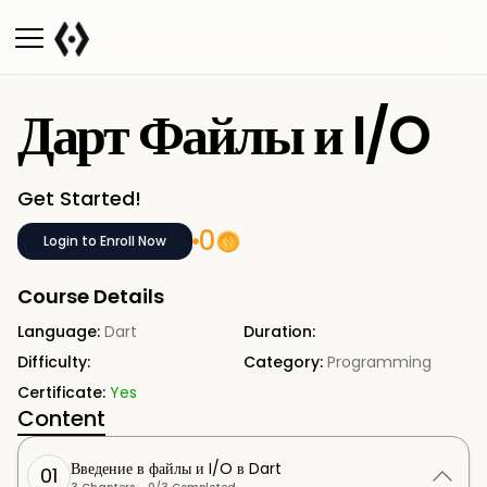
Дарт Файлы и I/O
Get Started!
0
Login to Enroll Now
Course Details
Language:
Dart
Duration:
Difficulty:
Category:
Programming
Certificate:
Yes
Content
Введение в файлы и I/O в Dart
01