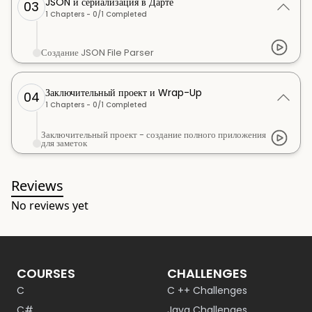
JSON и сериализация в Дарте
03
1
Chapters -
0
/
1
Completed
Создание JSON File Parser
Заключительный проект и Wrap-Up
04
1
Chapters -
0
/
1
Completed
Заключительный проект - создание полного приложения
для заметок
Reviews
No reviews yet
COURSES
CHALLENGES
C
C ++ Challenges
C#
Java Challenges