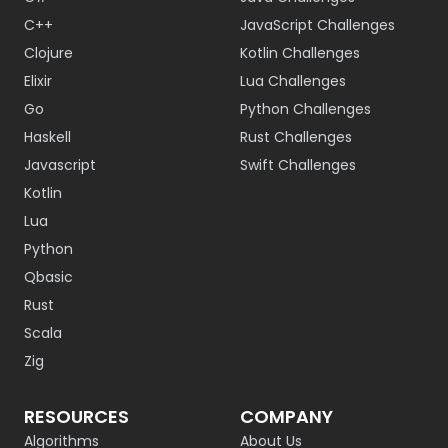
C++
JavaScript Challenges
Clojure
Kotlin Challenges
Elixir
Lua Challenges
Go
Python Challenges
Haskell
Rust Challenges
Javascript
Swift Challenges
Kotlin
Lua
Python
Qbasic
Rust
Scala
Zig
RESOURCES
COMPANY
Algorithms
About Us