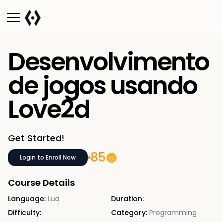
Desenvolvimento
de jogos usando
Love2d
Get Started!
85
Login to Enroll Now
Course Details
Language:
Lua
Duration:
Difficulty:
Category:
Programming