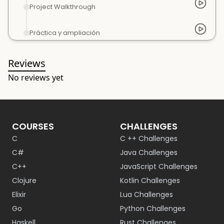
Project Walkthrough
Práctica y ampliación
Reviews
No reviews yet
COURSES
CHALLENGES
C
C ++ Challenges
C#
Java Challenges
C++
JavaScript Challenges
Clojure
Kotlin Challenges
Elixir
Lua Challenges
Go
Python Challenges
Haskell
Rust Challenges