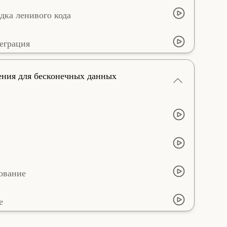
дка ленивого кода
еграция
ния для бесконечных данных
рование
е