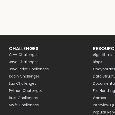
CHALLENGES
RESOURC
C ++ Challenges
Algorithms
Java Challenges
Blogs
JavaScript Challenges
CodynnLabs
Kotlin Challenges
Data Struct
Lua Challenges
Documentat
Python Challenges
File Handling
Rust Challenges
Games
Swift Challenges
Interview Q
Popular Rep