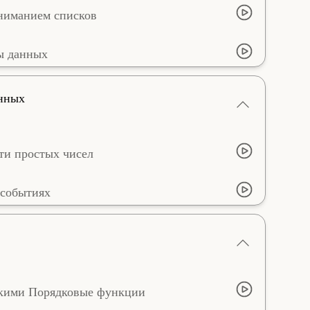
ониманием списков
ы данных
анных
ти простых чисел
 событиях
окими Порядковые функции