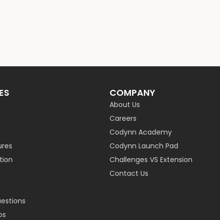
ES
COMPANY
About Us
Careers
Codynn Academy
ures
Codynn Launch Pad
ion
Challenges VS Extension
Contact Us
uestions
os