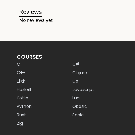
Reviews
No reviews yet
COURSES
C
C#
C++
Clojure
Elixir
Go
Haskell
Javascript
Kotlin
Lua
Python
Qbasic
Rust
Scala
Zig