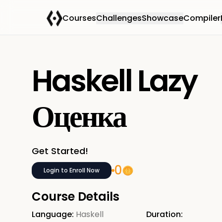
Courses
Challenges
Showcase
Compiler
Haskell Lazy
Оценка
Get Started!
0
Login to Enroll Now
Course Details
Language:
Haskell
Duration: