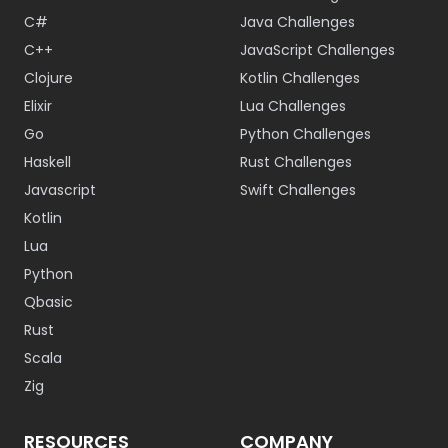
C#
Java Challenges
C++
JavaScript Challenges
Clojure
Kotlin Challenges
Elixir
Lua Challenges
Go
Python Challenges
Haskell
Rust Challenges
Javascript
Swift Challenges
Kotlin
Lua
Python
Qbasic
Rust
Scala
Zig
RESOURCES
COMPANY