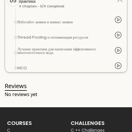
05
практики
4
Chapters -
0
/
4
Completed
Избегайте замков и живых замков
Thread Pooling и оптимизация ресурсов
Лучшие практики для написания эффективного
многопоточного кода
MCQ
Reviews
No reviews yet
COURSES
CHALLENGES
C
C ++ Challenges