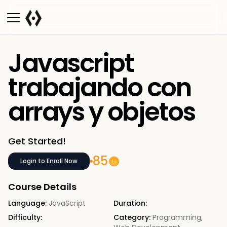
Javascript
trabajando con
arrays y objetos
Get Started!
85
Login to Enroll Now
Course Details
Language:
JavaScript
Duration:
Difficulty:
Category:
Programming
,