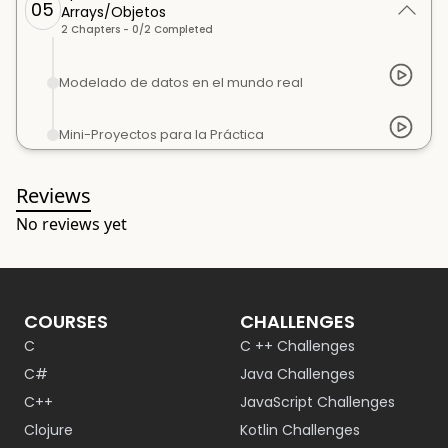
05
Arrays/Objetos
2
Chapters -
0
/
2
Completed
Modelado de datos en el mundo real
Mini-Proyectos para la Práctica
Reviews
No reviews yet
COURSES
CHALLENGES
C
C ++ Challenges
C#
Java Challenges
C++
JavaScript Challenges
Clojure
Kotlin Challenges