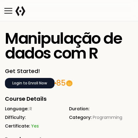
Manipulação de
dados com R
Get Started!
85
Login to Enroll Now
Course Details
Language:
R
Duration:
Difficulty:
Category:
Programming
Certificate:
Yes