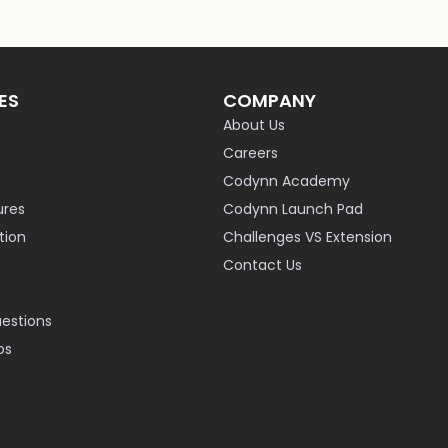
ES
COMPANY
About Us
Careers
Codynn Academy
ures
Codynn Launch Pad
ion
Challenges VS Extension
Contact Us
uestions
os