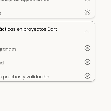
s
ácticas en proyectos Dart
 grandes
ad
n pruebas y validación