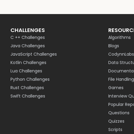
CHALLENGES
RESOURC
C ++ Challenges
Algorithms
Java Challenges
Blogs
JavaScript Challenges
CodynnLabs
Kotlin Challenges
Data Struct
Lua Challenges
Documentat
Python Challenges
File Handling
Rust Challenges
Games
Swift Challenges
Interview Q
Popular Rep
Questions
Quizzes
Scripts