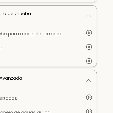
ura de prueba
ba para manipular errores
r
 Avanzada
alizadas
manejo de aguas arriba