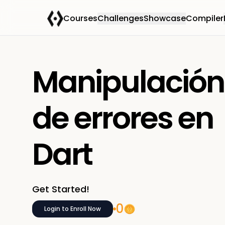
Courses
Challenges
Showcase
Compiler
Manipulación
de errores en
Dart
Get Started!
0
Login to Enroll Now