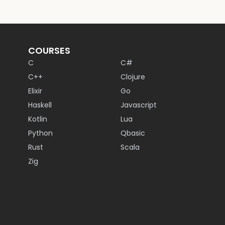
COURSES
C
C#
C++
Clojure
Elixir
Go
Haskell
Javascript
Kotlin
Lua
Python
Qbasic
Rust
Scala
Zig