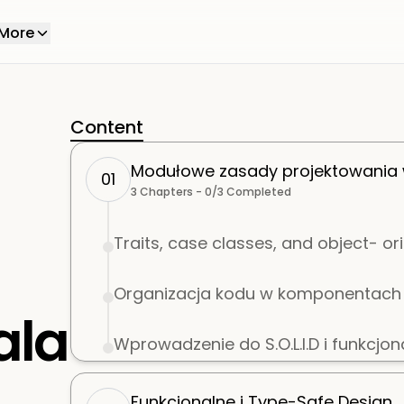
More
Content
Modułowe zasady projektowania 
01
3
Chapters -
0
/
3
Completed
Traits, case classes, and object- or
Organizacja kodu w komponentach 
ala
Wprowadzenie do S.O.L.I.D i funkcj
Funkcjonalne i Type-Safe Design