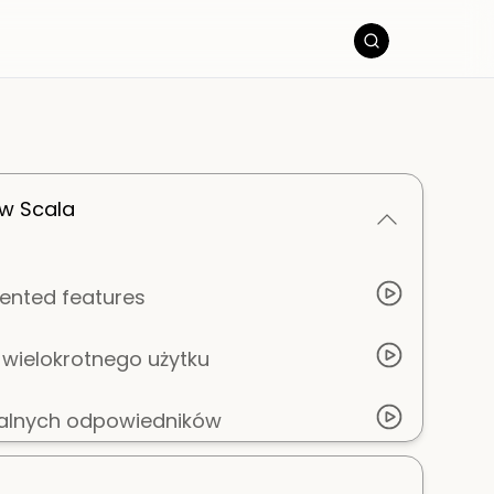
w Scala
iented features
wielokrotnego użytku
onalnych odpowiedników