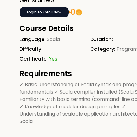
Get Started!
0
Login to Enroll Now
Course Details
Language:
Scala
Duration:
Difficulty:
Category:
Progra
Certificate:
Yes
Requirements
✓ Basic understanding of Scala syntax and pro
fundamentals ✓ Scala compiler installed (Scala 
Familiarity with basic terminal/command-line o
✓ Knowledge of modular design principles ✓
Understanding of scalable application architectu
Scala