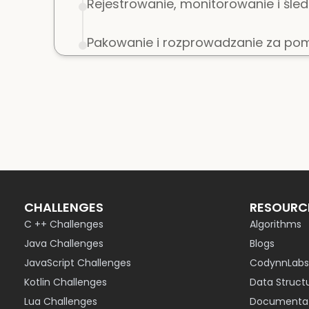
Rejestrowanie, monitorowanie i śled
Pakowanie i rozprowadzanie za po
CHALLENGES
RESOURC
C ++ Challenges
Algorithms
Java Challenges
Blogs
JavaScript Challenges
CodynnLabs
Kotlin Challenges
Data Struct
Lua Challenges
Documentat