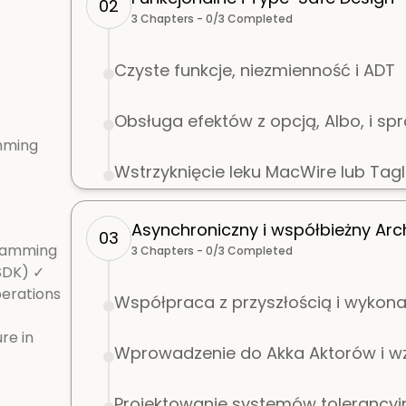
02
3
Chapters -
0
/
3
Completed
Czyste funkcje, niezmienność i ADT
Obsługa efektów z opcją, Albo, i s
mming
Wstrzyknięcie leku MacWire lub Tagl
Asynchroniczny i współbieżny Arc
03
gramming
3
Chapters -
0
/
3
Completed
SDK) ✓
perations
Współpraca z przyszłością i wykon
re in
Wprowadzenie do Akka Aktorów i 
Projektowanie systemów tolerancyj