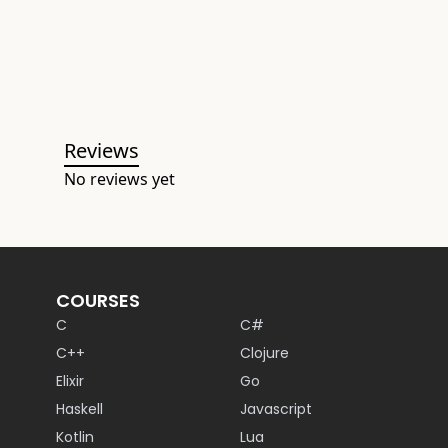
Reviews
No reviews yet
COURSES
C
C#
C++
Clojure
Elixir
Go
Haskell
Javascript
Kotlin
Lua