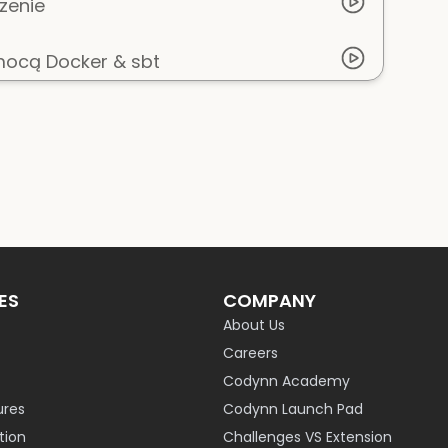
zenie
mocą Docker & sbt
ES
COMPANY
About Us
Careers
Codynn Academy
ures
Codynn Launch Pad
ion
Challenges VS Extension