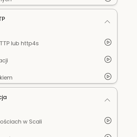
TP
TTP lub http4s
cji
skiem
cja
ościach w Scali