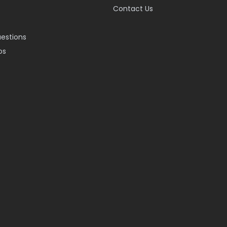
Contact Us
uestions
os