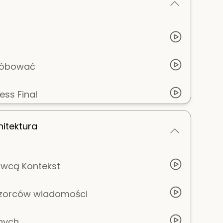
próbować
ess Final
hitektura
awcą Kontekst
wzorców wiadomości
nych