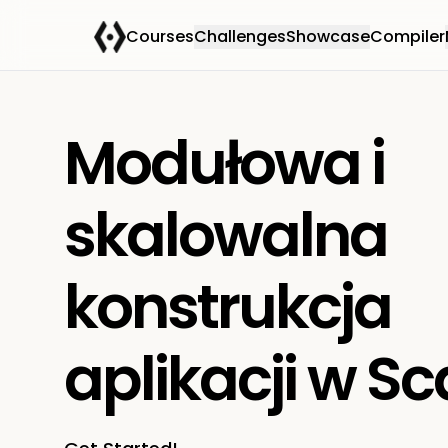
Courses
Challenges
Showcase
Compiler
Modułowa i
skalowalna
konstrukcja
aplikacji w Sc