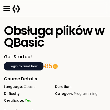
Obsługa plików w
QBasic
Get Started!
85
Login to Enroll Now
Course Details
Language:
Qbasic
Duration:
Difficulty:
Category:
Programming
Certificate:
Yes