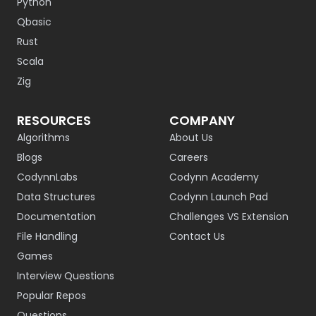
Python
Qbasic
Rust
Scala
Zig
RESOURCES
COMPANY
Algorithms
About Us
Blogs
Careers
CodynnLabs
Codynn Academy
Data Structures
Codynn Launch Pad
Documentation
Challenges VS Extension
File Handling
Contact Us
Games
Interview Questions
Popular Repos
Questions