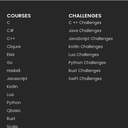
COURSES
CHALLENGES
C
C ++ Challenges
C#
Java Challenges
C++
JavaScript Challenges
Clojure
Kotlin Challenges
Elixir
Lua Challenges
Go
Python Challenges
Haskell
Rust Challenges
Javascript
Swift Challenges
Kotlin
Lua
Python
Qbasic
Rust
Scala