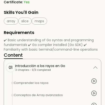
Certificate:
Yes
Skills You'll Gain
array
slice
maps
Requirements
✔️ Basic understanding of Go syntax and programming
fundamentals ✔️ Go compiler installed (Go SDK) ✔️
Familiarity with basic terminal/command-line operations
Content
Introducción a los rayos en Go
01
3
Chapters -
0
/
3
Completed
Comprender los rayos
Conceptos de Array avanzados