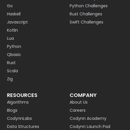
Go
Python Challenges
Haskell
Rust Challenges
Javascript
Swift Challenges
Kotlin
Lua
Python
Qbasic
Rust
Scala
Zig
RESOURCES
COMPANY
Algorithms
About Us
Blogs
Careers
CodynnLabs
Codynn Academy
Data Structures
Codynn Launch Pad