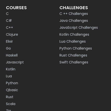
COURSES
CHALLENGES
C
C ++ Challenges
C#
Java Challenges
C++
JavaScript Challenges
Clojure
Kotlin Challenges
Elixir
Lua Challenges
Go
Python Challenges
Haskell
Rust Challenges
Javascript
Swift Challenges
Kotlin
Lua
Python
Qbasic
Rust
Scala
Zig