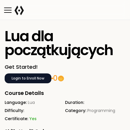
Lua dla
początkujących
Get Started!
0
Login to Enroll Now
Course Details
Language:
Lua
Duration:
Difficulty:
Category:
Programming
Certificate:
Yes