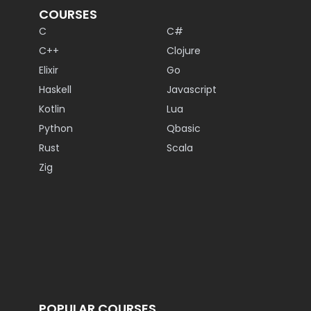
COURSES
C
C#
C++
Clojure
Elixir
Go
Haskell
Javascript
Kotlin
Lua
Python
Qbasic
Rust
Scala
Zig
POPULAR COURSES