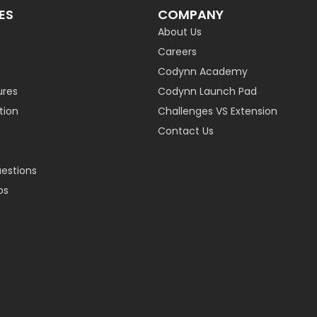
ES
COMPANY
About Us
Careers
Codynn Academy
ures
Codynn Launch Pad
ion
Challenges VS Extension
Contact Us
uestions
os