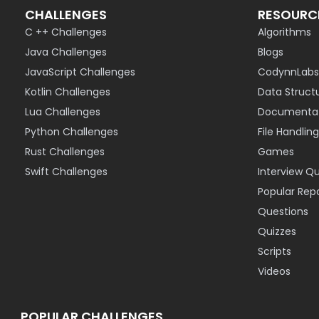
CHALLENGES
RESOURC
C ++ Challenges
Algorithms
Java Challenges
Blogs
JavaScript Challenges
CodynnLabs
Kotlin Challenges
Data Struct
Lua Challenges
Documentat
Python Challenges
File Handling
Rust Challenges
Games
Swift Challenges
Interview Q
Popular Rep
Questions
Quizzes
Scripts
Videos
POPULAR CHALLENGES