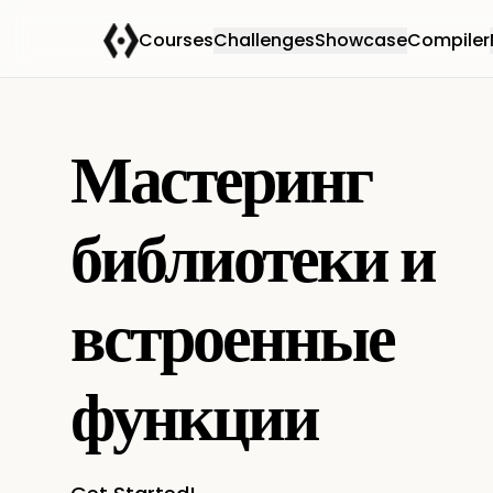
Courses
Challenges
Showcase
Compiler
Мастеринг
библиотеки и
встроенные
функции