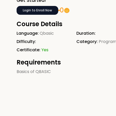
Get Started!
0
Login to Enroll Now
Course Details
Language:
Qbasic
Duration:
Difficulty:
Category:
Progra
Certificate:
Yes
Requirements
Basics of QBASIC