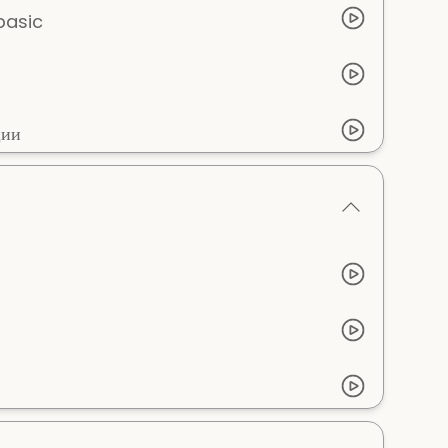
basic
ции